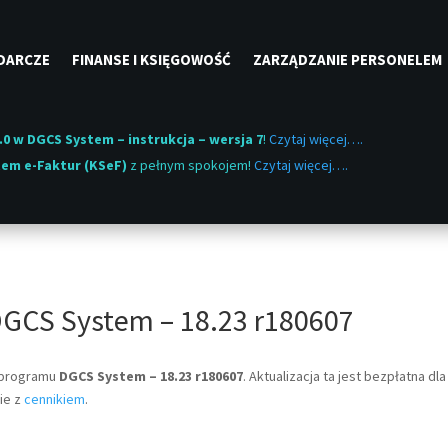
DARCZE
FINANSE I KSIĘGOWOŚĆ
ZARZĄDZANIE PERSONELEM
.0 w DGCS System – instrukcja – wersja 7
!
Czytaj więcej….
em e-Faktur (KSeF)
z pełnym spokojem!
Czytaj więcej….
GCS System – 18.23 r180607
a programu
DGCS System – 18.23 r180607
. Aktualizacja ta jest bezpłatna d
ie z
cennikiem
.