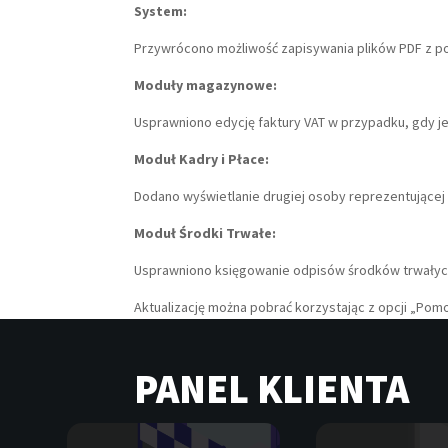
System:
Przywrócono możliwość zapisywania plików PDF z p
Moduły magazynowe:
Usprawniono edycję faktury VAT w przypadku, gdy j
Moduł Kadry i Płace:
Dodano wyświetlanie drugiej osoby reprezentującej
Moduł Środki Trwałe:
Usprawniono księgowanie odpisów środków trwałych
Aktualizację można pobrać korzystając z opcji „Pom
PANEL KLIENTA