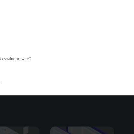
y cywilnoprawne”.
.