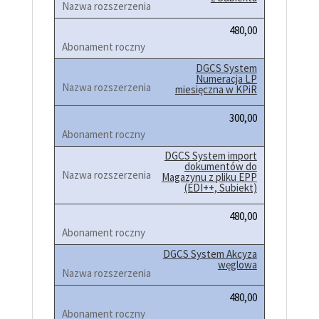
480,00
DGCS System
Numeracja LP
miesięczna w KPiR
300,00
DGCS System import
dokumentów do
Magazynu z pliku EPP
(EDI++, Subiekt)
480,00
DGCS System Akcyza
węglowa
480,00