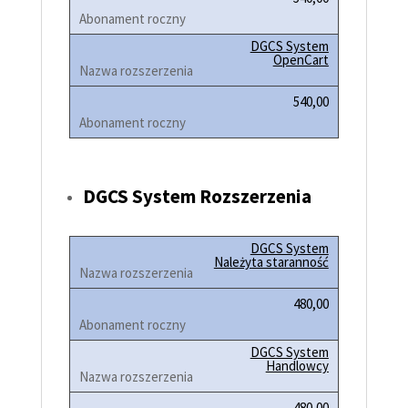
DGCS System
OpenCart
540,00
DGCS System Rozszerzenia
DGCS System
Należyta staranność
480,00
DGCS System
Handlowcy
480,00