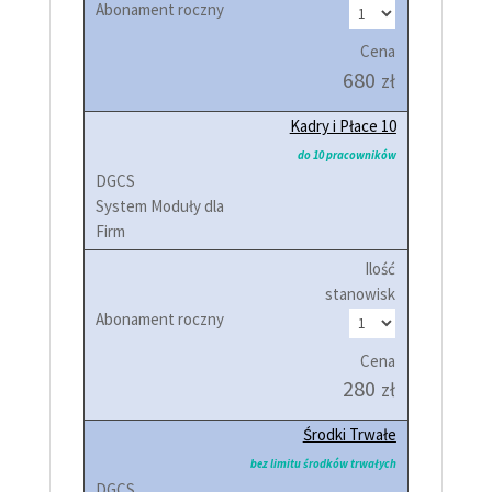
Cena
680
zł
Kadry i Płace 10
do 10 pracowników
Ilość
stanowisk
Cena
280
zł
Środki Trwałe
bez limitu środków trwałych