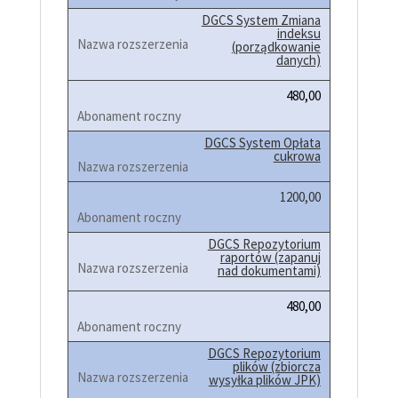
DGCS System Zmiana
indeksu
(porządkowanie
danych)
480,00
DGCS System Opłata
cukrowa
1200,00
DGCS Repozytorium
raportów (zapanuj
nad dokumentami)
480,00
DGCS Repozytorium
plików (zbiorcza
wysyłka plików JPK)