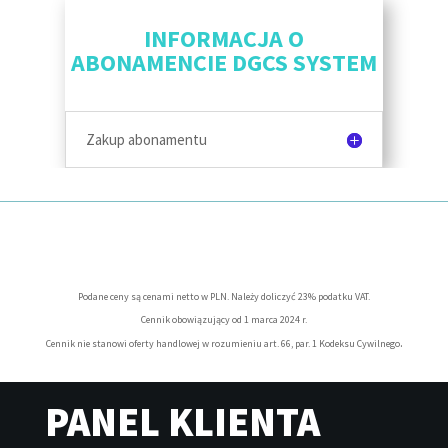
INFORMACJA O
ABONAMENCIE DGCS SYSTEM
Zakup abonamentu
Podane ceny są cenami netto w PLN. Należy doliczyć 23% podatku VAT.
Cennik obowiązujący od 1 marca 2024 r.
.
Cennik nie stanowi oferty handlowej w rozumieniu art. 66, par. 1 Kodeksu Cywilnego
PANEL KLIENTA