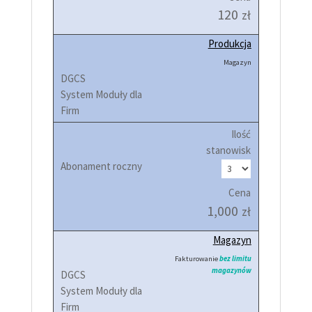
120
zł
Produkcja
Magazyn
Ilość
stanowisk
Cena
1,000
zł
Magazyn
Fakturowanie
bez limitu
magazynów