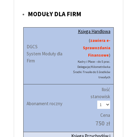
MODUŁY DLA FIRM
Księga Handlowa
(
zawiera e-
Sprawozdania
Finansowe
)
Kadry i Płace – do 5 prac.
Delegacje/Kilometrówka
Środki Trwałe do 5 środków
trwałych
Ilość
stanowisk
Cena
750
zł
Księga Przychodów i