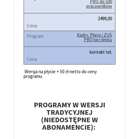
PRO do 500
pracowników
2499,00
Kadry, Płace i ZUS
PRO bez limitu
kontakt tel.
Wersja na płycie + 50 zł netto do ceny
programu
PROGRAMY W WERSJI
TRADYCYJNEJ
(NIEDOSTĘPNE W
ABONAMENCIE):