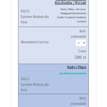
Rozchodów / Ryczałt
Kadry i Płace – do 5 prac.
Delegacje/Kilometrówka
Środki Trwałe do 5 środków
trwałych
Ilość
stanowisk
Cena
280
zł
Kadry i Płace
bez limitu pracowników
Ilość
stanowisk