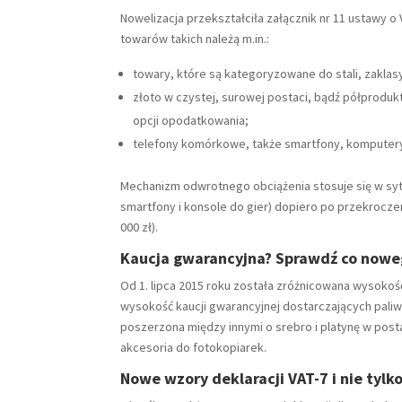
Nowelizacja przekształciła załącznik nr 11 ustawy 
towarów takich należą m.in.:
towary, które są kategoryzowane do stali, zaklas
złoto w czystej, surowej postaci, bądź półproduk
opcji opodatkowania;
telefony komórkowe, także smartfony, komputery p
Mechanizm odwrotnego obciążenia stosuje się w sytu
smartfony i konsole do gier) dopiero po przekrocz
000 zł).
Kaucja gwarancyjna? Sprawdź co nowe
Od 1. lipca 2015 roku została zróżnicowana wysokość
wysokość kaucji gwarancyjnej dostarczających paliwa
poszerzona między innymi o srebro i platynę w posta
akcesoria do fotokopiarek.
Nowe wzory deklaracji VAT-7 i nie tylko