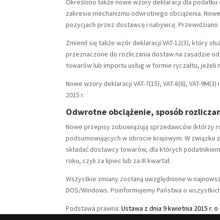
Określono także nowe wzory deklaracji dla podatku 
zakresie mechanizmu odwrotnego obciążenia. Nowe w
pozycjach przez dostawcę i nabywcę. Przewidziano t
Zmienił się także wzór deklaracji VAT-12(3), który
przeznaczone do rozliczania dostaw na zasadzie od
towarów lub importu usług w formie ryczałtu, jeżeli
Nowe wzory deklaracji VAT-7(15), VAT-8(6), VAT-9M(3) i
2015 r.
Odwrotne obciążenie, sposób rozliczan
Nowe przepisy zobowiązują sprzedawców (którzy ro
podsumowujących w obrocie krajowym. W związku z t
składać dostawcy towarów, dla których podatnikiem 
roku, czyli za lipiec lub za III kwartał.
Wszystkie zmiany zostaną uwzględnione w najnowszej
DOS/Windows. Poinformujemy Państwa o wszystkich
Podstawa prawna:
Ustawa z dnia 9 kwietnia 2015 r.