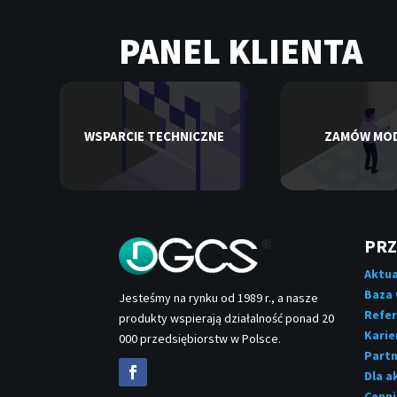
PANEL KLIENTA
WSPARCIE TECHNICZNE
ZAMÓW MO
PRZ
Aktua
Baza
Jesteśmy na rynku od 1989 r., a nasze
Refer
produkty wspierają działalność ponad 20
Karie
000 przedsiębiorstw w Polsce.
Partn
Dla a
Cenni