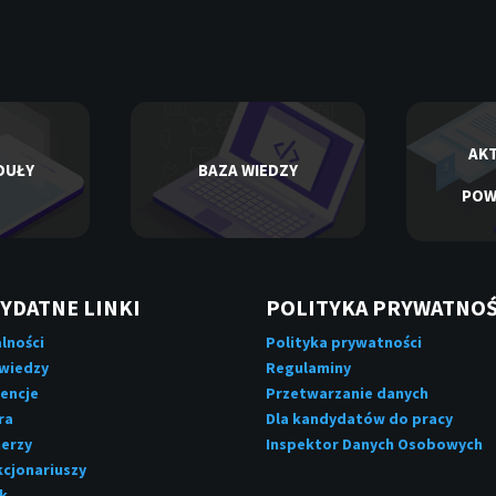
AKT
DUŁY
BAZA WIEDZY
POW
YDATNE LINKI
POLITYKA PRYWATNOŚ
lności
Polityka prywatności
 wiedzy
Regulaminy
encje
Przetwarzanie danych
ra
Dla kandydatów do pracy
erzy
Inspektor Danych Osobowych
kcjonariuszy
k