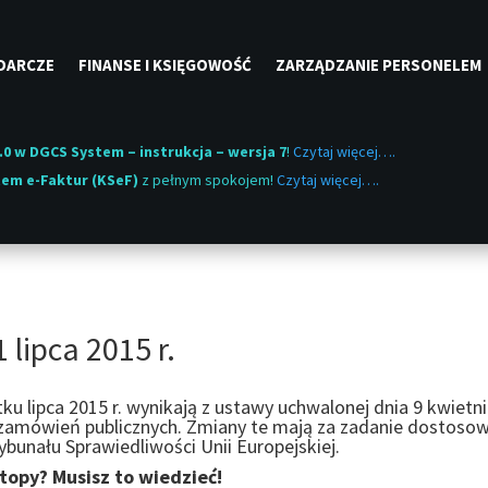
DARCZE
FINANSE I KSIĘGOWOŚĆ
ZARZĄDZANIE PERSONELEM
.0 w DGCS System – instrukcja – wersja 7
!
Czytaj więcej….
em e-Faktur (KSeF)
z pełnym spokojem!
Czytaj więcej….
lipca 2015 r.
ku lipca 2015 r. wynikają z ustawy uchwalonej dnia 9 kwiet
zamówień publicznych. Zmiany te mają za zadanie dostosow
ybunału Sprawiedliwości Unii Europejskiej.
topy? Musisz to wiedzieć!