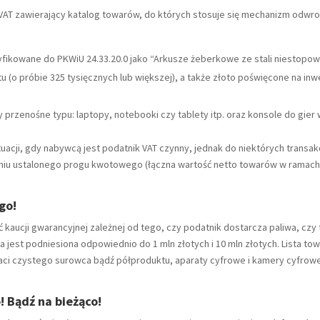
o VAT zawierający katalog towarów, do których stosuje się mechanizm odwro
yfikowane do PKWiU 24.33.20.0 jako “Arkusze żeberkowe ze stali niestopow
tu (o próbie 325 tysięcznych lub większej), a także złoto poświęcone na in
rzenośne typu: laptopy, notebooki czy tablety itp. oraz konsole do gier 
acji, gdy nabywcą jest podatnik VAT czynny, jednak do niektórych transak
eniu ustalonego progu kwotowego (łączna wartość netto towarów w ramach 
go!
 kaucji gwarancyjnej zależnej od tego, czy podatnik dostarcza paliwa, czy 
 jest podniesiona odpowiednio do 1 mln złotych i 10 mln złotych. Lista t
ci czystego surowca bądź półproduktu, aparaty cyfrowe i kamery cyfrowe, a
! Bądź na bieżąco!