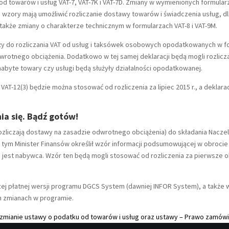
od towarów i usług VAT-7, VAT-7K i VAT-7D. Zmiany w wymienionych formul
zory mają umożliwić rozliczanie dostawy towarów i świadczenia usług, d
akże zmiany o charakterze technicznym w formularzach VAT-8 i VAT-9M.
 służy do rozliczania VAT od usług i taksówek osobowych opodatkowanych w
wrotnego obciążenia. Dodatkowo w tej samej deklaracji będą mogli rozlic
 nabyte towary czy usługi będą służyły działalności opodatkowanej.
 VAT-12(3) będzie można stosować od rozliczenia za lipiec 2015 r., a deklaracj
ia się. Bądź gotów!
zliczają dostawy na zasadzie odwrotnego obciążenia) do składania Nacze
ym Minister Finansów określił wzór informacji podsumowującej w obrocie k
jest nabywca. Wzór ten będą mogli stosować od rozliczenia za pierwsze ok
 płatnej wersji programu DGCS System (dawniej INFOR System), a także w w
 zmianach w programie.
 o zmianie ustawy o podatku od towarów i usług oraz ustawy – Prawo zamów