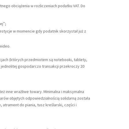
tnego obciążenia w rozliczeniach podatku VAT. Do
ej”;
westycje w momencie gdy podatnik skorzystał już z
wideo.
cjach (których przedmiotem są notebooki, tablety,
jednolitej gospodarczo transakcji przekroczy 20
też inne wrażliwe towary. Minimalna i maksymalna
owarów objętych odpowiedzialnością solidarną została
trament do piania, tusz kreślarski, części i