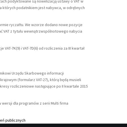
arzach podyktowane są nowelizacją ustawy o VAT w
la których podatnikiem jest nabywca, w odrębnych
 formie ryczałtu. We wzorze dodano nowe pozycje
zać VAT z tytułu wewnątrzwspólnotowego nabycia
e VAT-7K(9) i VAT-7D(6) od rozliczenia za III kwartał
lnikowi Urzędu Skarbowego informacji
rajowym (formularz VAT-27), którą będą musieli
resy rozliczeniowe następujące po II kwartale 2015
ersji dla programów z serii Multi firma
ień publicznych