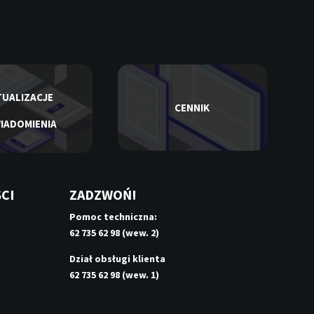
UALIZACJE
CENNIK
IADOMIENIA
CI
ZADZWOŃ!
Pomoc techniczna:
62 735 62 98 (wew. 2)
Dział obsługi klienta
62 735 62 98 (wew. 1)