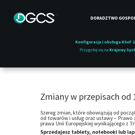
DORADZTWO GOSPO
Konfiguracja i obsługa KSeF 2
Przygotuj się na
Krajowy Syst
Zmiany w przepisach od 1 
Szereg zmian, które obowiązują od począt
od towarów i usług oraz ustawy – Prawo 
prawa Unii Europejskiej wynikającego z Tr
Sprzedajesz tablety, notebooki lub lap