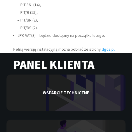
– PIT-36L (14),
– PIT/B (15),
– PIT/BR (2),
– PIT/DS (2).
JPK VAT(3) – będzie dostępny na początku lutego.
Pełną wersję instalacyjną można pobrać ze strony
dgcs.pl
.
PANEL KLIENTA
WSPARCIE TECHNICZNE