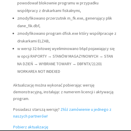
powodował blokownie programu w przypadku
współpracy z drukarkami fiskalnymi,
zmodyfikowano przerzutnik m_fk.exe, generujący plik
dane_fik.dbf,
zmodyfikowano program dfisk.exe który współpracuje z
drukarkami ELZAB,
w wersji 32-bitowej wyeliminowano błąd pojawiający się
w opcji RAPORTY → STANÓW MAGAZYNOWYCH → STAN
NA DZIEŃ → WYBRANE TOWARY → DBFNTX/21201
WORKAREA NOT INDEXED
Aktualizację można wykonać pobierając wersję
demonstracyjną, instalując z numerem licencji i aktywacją
program.
Posiadasz starszą wersję?
Złóż zamówienie u jednego z
naszych partnerów!
Pobierz aktualizację