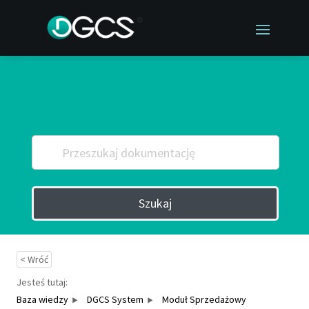
Przeszukaj Bazę wiedzy po
słowach kluczowych
Szukaj
< Wróć
Jesteś tutaj:
Baza wiedzy
DGCS System
Moduł Sprzedażowy