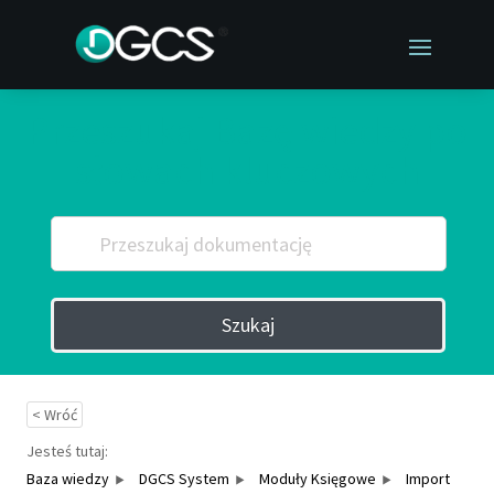
Przeszukaj Bazę wiedzy po
słowach kluczowych
Szukaj
< Wróć
Jesteś tutaj:
Baza wiedzy
DGCS System
Moduły Księgowe
Import