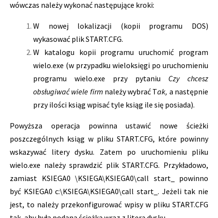
wówczas należy wykonać następujące kroki:
W nowej lokalizacji (kopii programu DOS)
wykasować plik START.CFG.
W katalogu kopii programu uruchomić program
wielo.exe (w przypadku wieloksięgi po uruchomieniu
programu wielo.exe przy pytaniu
Czy chcesz
obsługiwać wiele firm
należy wybrać T
ak,
a następnie
przy ilości ksiąg wpisać tyle ksiąg ile się posiada).
Powyższa operacja powinna ustawić nowe ścieżki
poszczególnych ksiąg w pliku START.CFG, które powinny
wskazywać litery dysku. Zatem po uruchomieniu pliku
wielo.exe należy sprawdzić plik START.CFG. Przykładowo,
zamiast KSIEGA0 \KSIEGA\KSIEGA0\call start_
powinno
być KSIEGA0 c:\KSIEGA\KSIEGA0\call start_. Jeżeli tak nie
jest, to należy przekonfigurować wpisy w pliku START.CFG
tak, aby była podana ścieżka wraz z literą dysku.