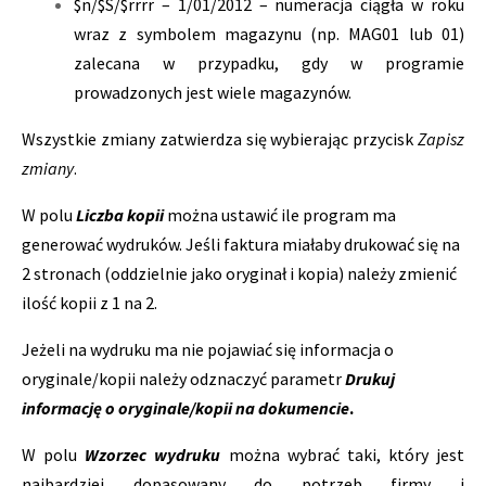
$n/$S/$rrrr – 1/01/2012 – numeracja ciągła w roku
wraz z symbolem magazynu (np. MAG01 lub 01)
zalecana w przypadku, gdy w programie
prowadzonych jest wiele magazynów.
Wszystkie zmiany zatwierdza się wybierając przycisk
Zapisz
zmiany
.
W polu
Liczba kopii
można ustawić ile program ma
generować wydruków. Jeśli faktura miałaby drukować się na
2 stronach (oddzielnie jako oryginał i kopia) należy zmienić
ilość kopii z 1 na 2.
Jeżeli na wydruku ma nie pojawiać się informacja o
oryginale/kopii należy odznaczyć parametr
Drukuj
informację o oryginale/kopii na dokumencie
.
W polu
Wzorzec wydruku
można wybrać taki, który jest
najbardziej dopasowany do potrzeb firmy i