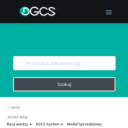
Przeszukaj Bazę wiedzy po
słowach kluczowych
Szukaj
< Wróć
Jesteś tutaj:
Baza wiedzy
DGCS System
Moduł Sprzedażowy