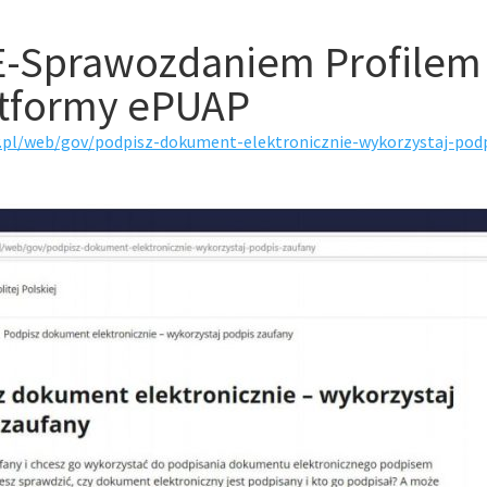
 E-Sprawozdaniem Profilem
atformy ePUAP
.pl/web/gov/podpisz-dokument-elektronicznie-wykorzystaj-pod