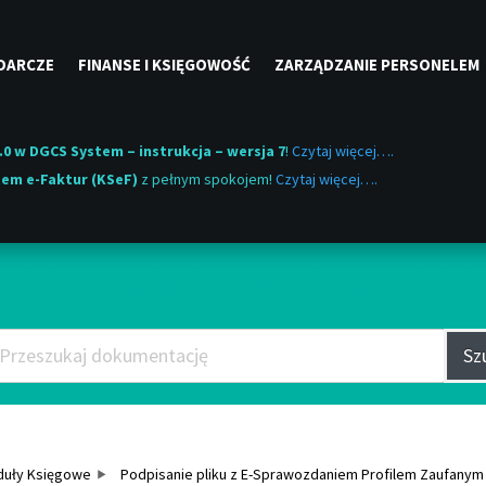
DARCZE
FINANSE I KSIĘGOWOŚĆ
ZARZĄDZANIE PERSONELEM
.0 w DGCS System – instrukcja – wersja 7
!
Czytaj więcej….
em e-Faktur (KSeF)
z pełnym spokojem!
Czytaj więcej….
aj Bazę wiedzy po słowach k
Sz
uły Księgowe
Podpisanie pliku z E-Sprawozdaniem Profilem Zaufanym