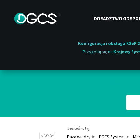
DORADZTWO GOSPO
Konfiguracja i obsługa KSeF 2
Przygotuj się na
Krajowy Syst
Przeszuk
Jesteś tutaj:
< Wróć
Baza wiedzy
DGCS System
Mod