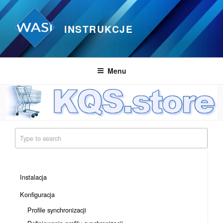
Przejdź
do
INSTRUKCJE
treści
Menu
Instalacja
Konfiguracja
Profile synchronizacji