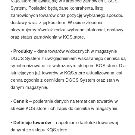
KQS.store pojawiają się w kartotece zamówień DGCS
System. Posiadać będą dane kontrahenta, listę
zamówionych towarów oraz pozycję wybranego sposobu
dostawy wraz z jej kosztem. W opisie zlecenia
otrzymujemy również rodzaj wybranej płatności, dostawy
oraz status zamówienia w KQS.store.
•
Produkty
– dane towarów widocznych w magazynie
DGCS System z uwzględnieniem wskazanego cennika są
synchronizowane ze wskazanym sklepem KQS.store. Dla
istniejących już towarów w KQS.store aktualizowana jest
cenna zgodnie z cennikiem DGCS System oraz stan w
danym magazynie.
•
Cennik
– pobieranie danych na temat cen towarów w
sklepie KQS.store i ich zapis do cennika w magazynie.
•
Definicje towarów
– napełnianie kartoteki towarowej
danymi ze sklepu KQS.store