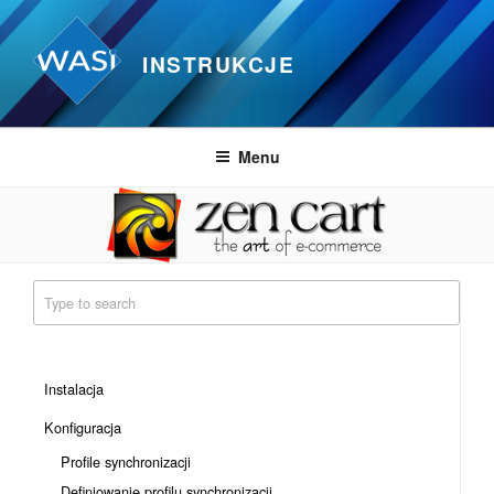
Przejdź
do
INSTRUKCJE
treści
Menu
Instalacja
Konfiguracja
Profile synchronizacji
Definiowanie profilu synchronizacji