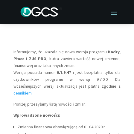
Informujemy, że ukazała się nowa wersja programu
Kadry,
Płace i ZUS PRO
, która zawiera wartość nowej zmiennej
finansowej oraz kilka innych zmian.
Wersja posiada numer
9.7.9.47
i jest bezpłatna tylko dla
użytkowników programu w wersji 9.7.0.0. Dla
wcześniejszych wersji aktualizacja jest płatna zgodnie z
cennikiem
.
Poniżej przesyłamy listę nowości i zmian.
Wprowadzone nowości:
Zmienna finansowa obowiązującą od 01.04.2020 r.