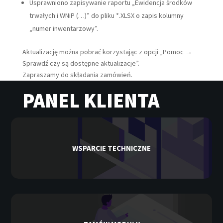
Usprawniono zapisywanie raportu „Ewidencja środków
trwałych i WNiP (…)” do pliku *.XLSX o zapis kolumny
„numer inwentarzowy”.
Aktualizację można pobrać korzystając z opcji „Pomoc →
Sprawdź czy są dostępne aktualizacje”.
Zapraszamy do składania zamówień.
PANEL KLIENTA
WSPARCIE TECHNICZNE