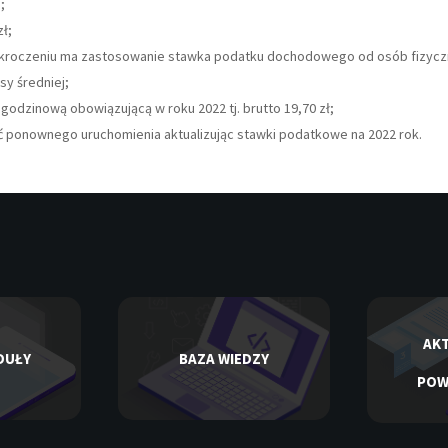
;
ł;
zekroczeniu ma zastosowanie stawka podatku dochodowego od osób fizyc
sy średniej;
dzinową obowiązującą w roku 2022 tj. brutto 19,70 zł;
ć ponownego uruchomienia aktualizując stawki podatkowe na 2022 rok.
AKT
DUŁY
BAZA WIEDZY
POW