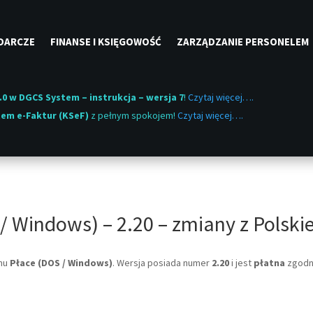
DARCZE
FINANSE I KSIĘGOWOŚĆ
ZARZĄDZANIE PERSONELEM
.0 w DGCS System – instrukcja – wersja 7
!
Czytaj więcej….
em e-Faktur (KSeF)
z pełnym spokojem!
Czytaj więcej….
/ Windows) – 2.20 – zmiany z Polski
amu
Płace (DOS / Windows)
. Wersja posiada numer
2.20
i jest
płatna
zgodn