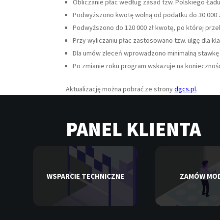
Obliczanie płac według zasad tzw. Polskiego Ładu
Podwyższono kwotę wolną od podatku do 30 000 z
Podwyższono do 120 000 zł kwotę, po której pr
Przy wyliczaniu płac zastosowano tzw. ulgę dla kla
Dla umów zleceń wprowadzono minimalną stawkę go
Po zmianie roku program wskazuje na koniecznoś
Aktualizację można pobrać ze strony
dgcs.pl
.
PANEL KLIENTA
WSPARCIE TECHNICZNE
ZAMÓW MO