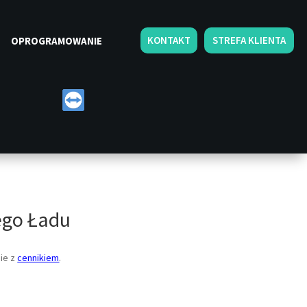
KONTAKT
STREFA KLIENTA
OPROGRAMOWANIE
ego Ładu
ie z
cennikiem
.