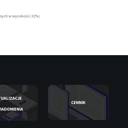
znych w wysokości 32%;
UALIZACJE
CENNIK
IADOMIENIA