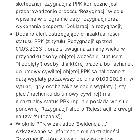
skutecznej rezygnacji z PPK konieczne jest
przeprowadzenie procesu ‘Rezygnacji’ w celu
wpisania w programie daty rezygnacji oraz
wykonania eksportu ‘Deklaracji o rezygnacji’;
Dodano alert ostrzegający o nieaktualności
statusu PPK (z tytułu ‘Rezygnacji’ sprzed
01.03.2023 r. oraz z uwagi na zmianę wieku w
przypadku osoby objętej wcześniej statusem
‘Nieobjęty’) osoby, dla której płace albo rachunek
do umowy cywilnej objętej PPK są naliczane z
datą wypłaty począwszy od dnia 01.03.2023 r., w
sytuacji gdy osoba taka w dacie wypłaty (listy
płac / rachunku do umowy cywilnej) ma
nieaktualny status PPK (np. nie posiada wpisu o
ponownej ‘Rezygnacji’ albo o ‘Rejestracji’ z uwagi
na tzw. ‘Autozapis’);
W oknie PPK w zakładce ‘Ewidencja …’
wskazywane są informacje o nieaktualności
‘Rezygnacji’, które z uwagi na zasady tzw.