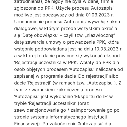
zatrudnienia), że nigdy nie była w danej firmie
zgłoszona do PPK. Użycie procesu ‘Autozapis’
możliwe jest począwszy od dnia 01.03.2023 r.
Uruchomienie procesu ‘Autozapis’ wywołuje okno
dialogowe, w którym przede wszystkim określa
się ‘Datę obowiązku’ – czyli tzw. „niezwłoczną”
datę zawarcia umowy o prowadzenie PPK, która
wstępnie podpowiadana jest na dniu 10.03.2023 r.,
a w której to dacie powinno się wykonać eksport
‘Rejestracji uczestnika w PPK’. Wpłaty do PPK dla
osób objętych procesem ‘Autozapisu’ naliczane od
zapisanej w programie dacie ‘Do rejestracji’ albo
dacie ‘Rejestracji’ (w ramach tzw. „Autozapisu”). Z
tym, że warunkiem zakończenia procesu
‘Autozapisu’ jest wykonanie ‘Eksportu do IF’ w
trybie ‘Rejestracji uczestnika’ (oraz
zaewidencjonowanie go / zaimportowanie go po
stronie systemu informatycznego Instytucji
Finansowej). Po zakończeniu ‘Autozapisu’ dla