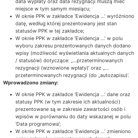
data wypłaty oraz data rezygnacji muszą mieć
miejsce w tym samym miesiącu;
W oknie PPK w zakładce ‘Ewidencja …’ wyróżniono
datę, według której prezentowany jest stan
statusów PPK w tej zakładce;
W oknie PPK w zakładce ‘Ewidencja …’ w polu
wyboru zakresu prezentowanych danych dodano
wpisy (możliwość wyświetlania aktualnych danych
/ statusów) dotyczące: „…przeterminowanych
rezygnacji (wznowione wpłaty)’ oraz „…
przeterminowanych rezygnacji (do „autozapisu)’.
Wprowadzono zmiany:
W oknie PPK w zakładce ‘Ewidencja …’ dane oraz
statusy PPK (w tym zakresie ich aktualności)
prezentowane są w zakresie zawartości osób i
wpisów w porównaniu do daty wskazanej w polu
‘Data programowa’;
W oknie PPK w zakładce ‘Ewidencja …’ zmieniono