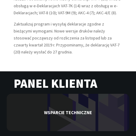
obsługą w e-Deklaracjach VAT-7K (14) wraz z obsługą w e-
Deklaracjach; VAT-8 (10); VAT-9M (9); AKC-4 (7); AKC-4/E (8).
Zaktualizuj program i wysyłaj deklaracje zgodne z
bieżącymi wymogami. Nowe wersje druków należy
stosować począwszy od rozliczenia za listopad lub za
czwarty kwartał 2019 r. Przypominamy, że deklarację VAT-7
(20) należy wysłać do 27 grudnia.
PANEL KLIENTA
WSPARCIE TECHNICZNE