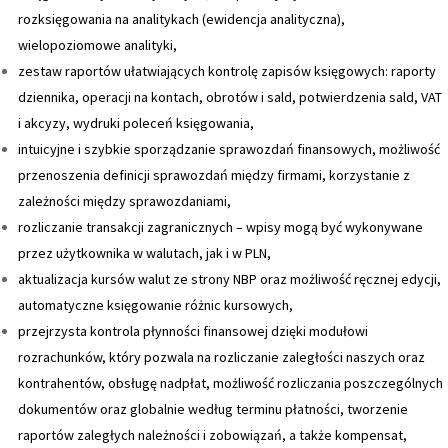
rozksięgowania na analitykach (ewidencja analityczna),
wielopoziomowe analityki,
zestaw raportów ułatwiających kontrolę zapisów księgowych: raporty
dziennika, operacji na kontach, obrotów i sald, potwierdzenia sald, VAT
i akcyzy, wydruki poleceń księgowania,
intuicyjne i szybkie sporządzanie sprawozdań finansowych, możliwość
przenoszenia definicji sprawozdań między firmami, korzystanie z
zależności między sprawozdaniami,
rozliczanie transakcji zagranicznych – wpisy mogą być wykonywane
przez użytkownika w walutach, jak i w PLN,
aktualizacja kursów walut ze strony NBP oraz możliwość ręcznej edycji,
automatyczne księgowanie różnic kursowych,
przejrzysta kontrola płynności finansowej dzięki modułowi
rozrachunków, który pozwala na rozliczanie zaległości naszych oraz
kontrahentów, obsługę nadpłat, możliwość rozliczania poszczególnych
dokumentów oraz globalnie według terminu płatności, tworzenie
raportów zaległych należności i zobowiązań, a także kompensat,