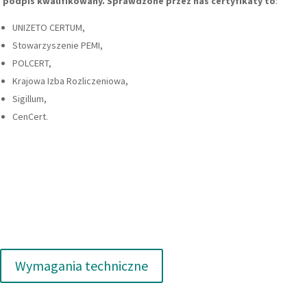
podpis kwalifikowany. Sprawdzone przez nas certyfikaty to
:
UNIZETO CERTUM,
Stowarzyszenie PEMI,
POLCERT,
Krajowa Izba Rozliczeniowa,
Sigillum,
CenCert.
Wymagania techniczne