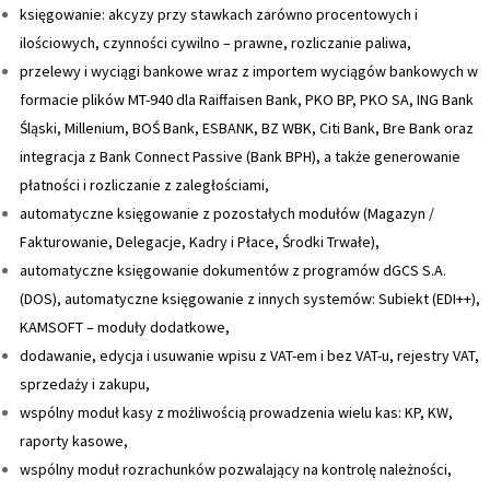
księgowanie: akcyzy przy stawkach zarówno procentowych i
ilościowych, czynności cywilno – prawne, rozliczanie paliwa,
przelewy i wyciągi bankowe wraz z importem wyciągów bankowych w
formacie plików MT-940 dla Raiffaisen Bank, PKO BP, PKO SA, ING Bank
Śląski, Millenium, BOŚ Bank, ESBANK, BZ WBK, Citi Bank, Bre Bank oraz
integracja z Bank Connect Passive (Bank BPH), a także generowanie
płatności i rozliczanie z zaległościami,
automatyczne księgowanie z pozostałych modułów (Magazyn /
Fakturowanie, Delegacje, Kadry i Płace, Środki Trwałe),
automatyczne księgowanie dokumentów z programów dGCS S.A.
(DOS), automatyczne księgowanie z innych systemów: Subiekt (EDI++),
KAMSOFT – moduły dodatkowe,
dodawanie, edycja i usuwanie wpisu z VAT-em i bez VAT-u, rejestry VAT,
sprzedaży i zakupu,
wspólny moduł kasy z możliwością prowadzenia wielu kas: KP, KW,
raporty kasowe,
wspólny moduł rozrachunków pozwalający na kontrolę należności,