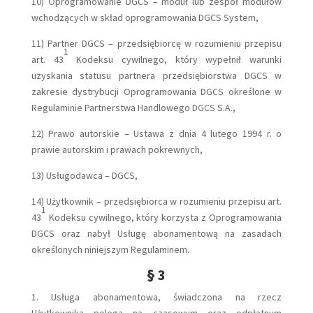
10) Oprogramowanie DGCS – moduł lub zespół modułów
wchodzących w skład oprogramowania DGCS System,
11) Partner DGCS –
przedsiębiorcę w rozumieniu przepisu
1
art. 43
Kodeksu cywilnego, który wypełnił warunki
uzyskania statusu partnera przedsiębiorstwa DGCS w
zakresie dystrybucji Oprogramowania DGCS określone w
Regulaminie Partnerstwa Handlowego DGCS S.A.,
12) Prawo autorskie – Ustawa z dnia 4 lutego 1994 r. o
prawie autorskim i prawach pokrewnych,
13) Usługodawca – DGCS,
14) Użytkownik – przedsiębiorca w rozumieniu przepisu art.
1
43
Kodeksu cywilnego, który korzysta z Oprogramowania
DGCS oraz nabył Usługę abonamentową na zasadach
określonych niniejszym Regulaminem.
§ 3
1. Usługa abonamentowa, świadczona na rzecz