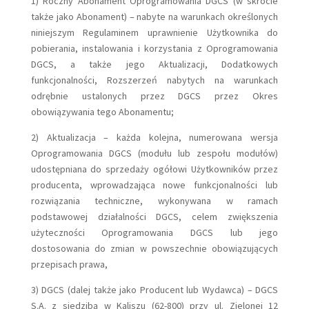
1) Roczny Abonament Oprogramowania DGCS (w skrócie
także jako Abonament) – nabyte na warunkach określonych
niniejszym Regulaminem uprawnienie Użytkownika do
pobierania, instalowania i korzystania z Oprogramowania
DGCS, a także jego Aktualizacji, Dodatkowych
funkcjonalności, Rozszerzeń nabytych na warunkach
odrębnie ustalonych przez DGCS przez Okres
obowiązywania tego Abonamentu;
2) Aktualizacja – każda kolejna, numerowana wersja
Oprogramowania DGCS (modułu lub zespołu modułów)
udostępniana do sprzedaży ogółowi Użytkowników przez
producenta, wprowadzająca nowe funkcjonalności lub
rozwiązania techniczne, wykonywana w ramach
podstawowej działalności DGCS, celem zwiększenia
użyteczności Oprogramowania DGCS lub jego
dostosowania do zmian w powszechnie obowiązujących
przepisach prawa,
3) DGCS (dalej także jako Producent lub Wydawca) – DGCS
S.A. z siedzibą w Kaliszu (62-800) przy ul. Zielonej 12