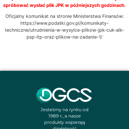
spróbować wysłać plik JPK w późniejszych godzinach.
Oficjalny komunikat na stronie Ministerstwa Finansów:
https://www.podatki.gov.pl/komunikaty-
techniczne/utrudnienia-w-wysylce-plikow-jpk-cuk-alk-
psp-itp-oraz-plikow-na-zadanie-1/
Jesteśmy na rynku od
1989 r., a nasze
produkty wspierają
działalność