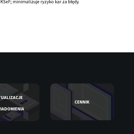
SeF; minimalizuje ryzyko kar za błędy.
UALIZACJE
CENNIK
IADOMIENIA