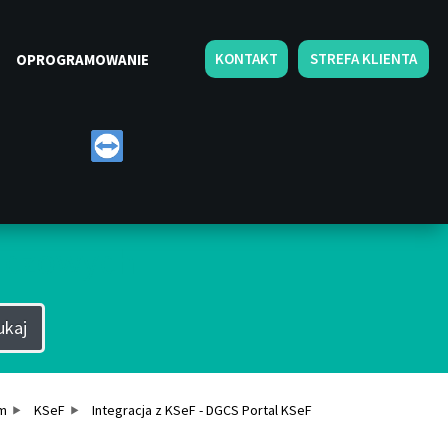
KONTAKT
STREFA KLIENTA
OPROGRAMOWANIE
luczowych
ukaj
m
KSeF
Integracja z KSeF - DGCS Portal KSeF