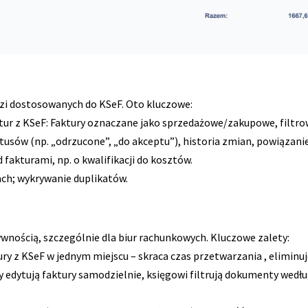
dzi dostosowanych do KSeF. Oto kluczowe:
tur z KSeF: Faktury oznaczane jako sprzedażowe/zakupowe, filtro
atusów (np. „odrzucone”, „do akceptu”), historia zmian, powiązan
akturami, np. o kwalifikacji do kosztów.
tach; wykrywanie duplikatów.
ywnością, szczególnie dla biur rachunkowych. Kluczowe zalety:
ry z KSeF w jednym miejscu – skraca czas przetwarzania , eliminuje
 edytują faktury samodzielnie, księgowi filtrują dokumenty wedłu