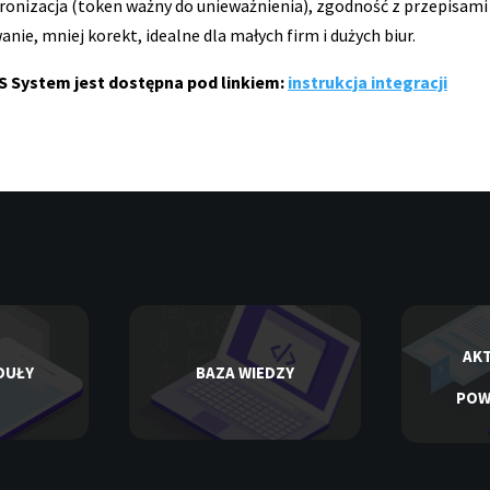
onizacja (token ważny do unieważnienia), zgodność z przepisami K
ie, mniej korekt, idealne dla małych firm i dużych biur.
CS System jest dostępna pod linkiem:
instrukcja integracji
AKT
DUŁY
BAZA WIEDZY
POW