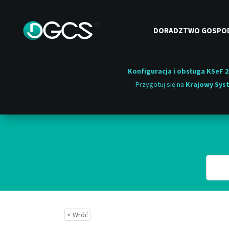
DORADZTWO GOSPO
Konfiguracja i obsługa KSeF 2
Przygotuj się na
Krajowy Syst
Przeszuk
< Wróć