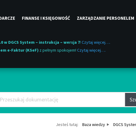
DARCZE
FINANSE I KSIĘGOWOŚĆ
ZARZĄDZANIE PERSONELEM
.0 w DGCS System – instrukcja – wersja 7
!
Czytaj więcej….
em e-Faktur (KSeF)
z pełnym spokojem!
Czytaj więcej….
aj Bazę wiedzy po słowach k
Sz
Jesteś tutaj:
Baza wiedzy
DGCS Syste