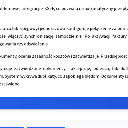
roblemowej integracji z KSeF, co pozwala na automatyczny przepł
biorca lub księgowy) jednorazowo konfiguruje połączenie za pomo
 włączyć synchronizację samodzielnie. Po aktywacji faktury
gowania czy odświeżania.
umenty, ocenia zasadność kosztów i zatwierdza je. Przedsiębiorc
zymuje zatwierdzone dokumenty i akceptuje, odrzuca, lub do
. System wykrywa duplikaty, co zapobiega błędom. Dokumenty są
ostawione.