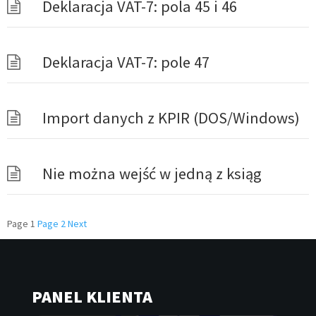
Deklaracja VAT-7: pola 45 i 46
Deklaracja VAT-7: pole 47
Import danych z KPIR (DOS/Windows)
Nie można wejść w jedną z ksiąg
Nawigacja
Page
1
Page
2
Next
po
wpisach
PANEL KLIENTA