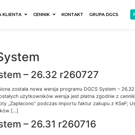
A KLIENTA
CENNIK
KONTAKT
GRUPA DGCS
System
tem – 26.32 r260727
iona została nowa wersja programu DGCS System – 26.32 r2
stałych użytkowników wersja jest płatna zgodnie z cenn
y „Zapłacono” podczas importu faktur zakupu z KSeF; Us
nków […]
tem – 26.31 r260716