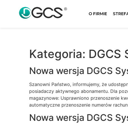
O FIRMIE
STREF
Kategoria:
DGCS 
Nowa wersja DGCS Sys
Szanowni Państwo, informujemy, że udostępn
posiadaczy aktywnego abonamentu. Dla pozo
magazynowe: Usprawniono przenoszenie kwot
automatyczne przenoszenie numerów rachu
Nowa wersja DGCS Sys