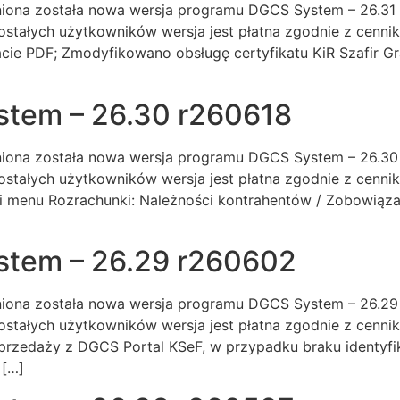
ona została nowa wersja programu DGCS System – 26.31 r2
stałych użytkowników wersja jest płatna zgodnie z cenn
cie PDF; Zmodyfikowano obsługę certyfikatu KiR Szafir Gra
tem – 26.30 r260618
iona została nowa wersja programu DGCS System – 26.30 r2
stałych użytkowników wersja jest płatna zgodnie z cenn
i menu Rozrachunki: Należności kontrahentów / Zobowiązan
stem – 26.29 r260602
iona została nowa wersja programu DGCS System – 26.29 r2
stałych użytkowników wersja jest płatna zgodnie z cenn
przedaży z DGCS Portal KSeF, w przypadku braku identyfi
 […]