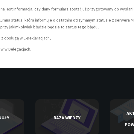
ana jest informacja, czy dany formularz został już przygotowany do wysłan
olumna status, która informuje o ostatnim otrzymanym statusie z serwera M
rzy jakimkolwiek błędzie będzie to status tego błędu,
az z obsługą w E-Deklaracjach,
ów w Delegacjach.
AKT
DUŁY
BAZA WIEDZY
POW