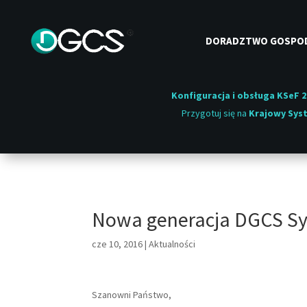
DORADZTWO GOSPO
Konfiguracja i obsługa KSeF 2
Przygotuj się na
Krajowy Syst
Nowa generacja DGCS Sy
cze 10, 2016
|
Aktualności
Szanowni Państwo,