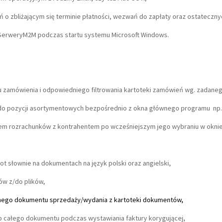
o zbliżającym się terminie płatności, wezwań do zapłaty oraz ostateczn
i SerweryM2M podczas startu systemu Microsoft Windows.
 zamówienia i odpowiedniego filtrowania kartoteki zamówień wg. zadaneg
do pozycji asortymentowych bezpośrednio z okna głównego programu np.
m rozrachunków z kontrahentem po wcześniejszym jego wybraniu w okni
słownie na dokumentach na język polski oraz angielski,
w z/do plików,
nego dokumentu sprzedaży/wydania z kartoteki dokumentów,
ub całego dokumentu podczas wystawiania faktury korygującej,