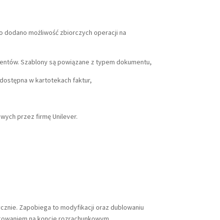
o dodano możliwość zbiorczych operacji na
mentów. Szablony są powiązane z typem dokumentu,
 dostępna w kartotekach faktur,
wych przez firmę Unilever.
znie. Zapobiega to modyfikacji oraz dublowaniu
gowaniem na koncie rozrachunkowym,