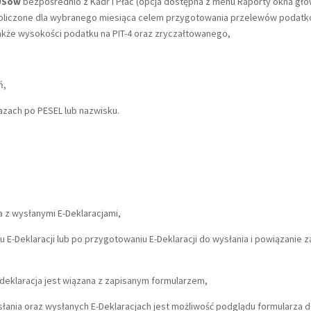
ZUSów
bezpośrednio z Kadr i Płac (opcja dostępna z menu Raporty okna głó
 obliczone dla wybranego miesiąca celem przygotowania przelewów podatk
akże wysokości podatku na PIT-4 oraz zryczałtowanego,
ń,
zach po PESEL lub nazwisku.
 z wysłanymi E-Deklaracjami,
 E-Deklaracji lub po przygotowaniu E-Deklaracji do wysłania i powiązanie
 deklaracja jest wiązana z zapisanym formularzem,
łania oraz wysłanych E-Deklaracjach jest możliwość podglądu formularza de