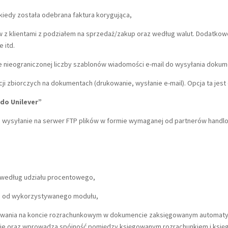
kiedy została odebrana faktura korygująca,
 z klientami z podziałem na sprzedaż/zakup oraz według walut. Dodatkow
 itd.
e nieograniczonej liczby szablonów wiadomości e-mail do wysyłania doku
i zbiorczych na dokumentach (drukowanie, wysłanie e-mail). Opcja ta jest
do Unilever”
e i wysyłanie na serwer FTP plików w formie wymaganej od partnerów handlo
 według udziału procentowego,
ści od wykorzystywanego modułu,
gowania na koncie rozrachunkowym w dokumencie zaksięgowanym automatyc
e oraz wprowadza spójność pomiędzy księgowanym rozrachunkiem i księ