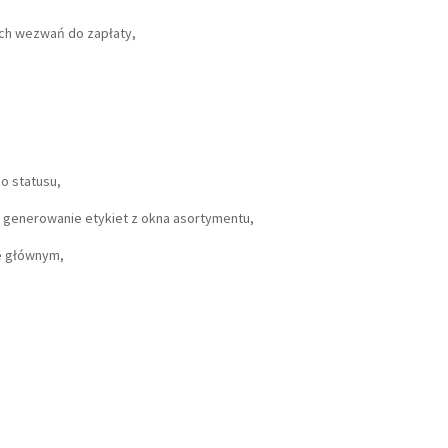
ych wezwań do zapłaty,
o statusu,
 generowanie etykiet z okna asortymentu,
e głównym,