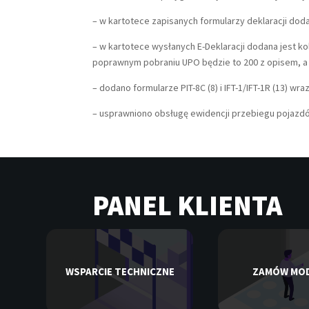
– w kartotece zapisanych formularzy deklaracji dod
– w kartotece wysłanych E-Deklaracji dodana jest k
poprawnym pobraniu UPO będzie to 200 z opisem, a p
– dodano formularze PIT-8C (8) i IFT-1/IFT-1R (13) wr
– usprawniono obsługę ewidencji przebiegu pojazd
PANEL KLIENTA
WSPARCIE TECHNICZNE
ZAMÓW MO