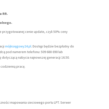
a RR.
rolnego.
e przygotowanej cenie update, czyli 50% ceny
acji
mójksięgowy24.pl
. Dostęp będzie bezpłatny do
adcą pod numerem telefonu: 509 688 690 lub
ę dotyczącą nabycia najnowszej generacji 16.50.
 codzienną pracę.
czności mapowania sieciowego portu LPT. Serwer