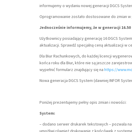
informujemy o wydaniu nowej generacji DGCS System
Oprogramowanie zostało dostosowane do zmian w p
Jednocześnie informujemy, że w generacji 16.5
Użytkownicy posiadający generację 16 DGCS System 
aktualizacji. Sprawdź specjalną ceną aktualizacji w c
Dla Biur Rachunkowych, do każdej licencji wygenero
końca roku dla Biur, które nie są jeszcze zarejest
wypełnić formularz znajdujący się na
https://www.mo
Nowa generacja DGCS System (dawniej INFOR System)
Poniżej prezentujemy pełny opis zmian i nowości:
System:
– dodano serwer drukarek tekstowych – pozwala na 
umożliwi również drukowanie z końcówek z systemem