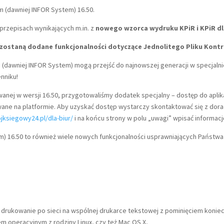
 (dawniej INFOR System) 16.50.
rzepisach wynikających m.in. z
nowego wzorca wydruku KPiR i KPiR dl
0 zostaną dodane funkcjonalności dotyczące Jednolitego Pliku Kont
(dawniej INFOR System) mogą przejść do najnowszej generacji w specjalni
enniku!
wanej w wersji 16.50, przygotowaliśmy dodatek specjalny – dostęp do aplik
rowane na platformie. Aby uzyskać dostęp wystarczy skontaktować się z dor
jksiegowy24.pl/dla-biur/
i na końcu strony w polu „uwagi” wpisać informacj
 16.50 to również wiele nowych funkcjonalności usprawniających Państwa
drukowanie po sieci na wspólnej drukarce tekstowej z pominięciem konie
 operacyjnym z rodziny Linux, czy też Mac OS X,