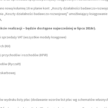
no nową kolumnę 16 w planie kont „Koszty działalności badawczo-rozwojo
„Koszty działalności badawczo-rozwojowej” umożliwiający księgowanie n
a,
cie realizacji – będzie dostępne najwcześniej w lipcu 2016r).
u i sprzedaży VAT (wszystkie moduły księgowe)
ych (KH)
gi przychodów i rozchodów (KPiR)
odów (Ryczałt)
i skarbowej
w wydruku listy płac (dodawanie wzorów list płac wg schematów własny