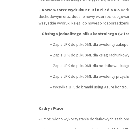
– Nowe wzorce wydruku KPiR i KPiR dla RR.
Doda
dochodowym oraz dodano nowy wzorzec księgowania 
wszystkie wydruki księgi do nowego rozporządzeni
– Obsługa jednolitego pliku kontrolnego (w trak
–
Zapis JPK do pliku XML dla ewidencji zakup
–
Zapis JPK do pliku XML dla ksiąg rachunkow
–
Zapis JPK do pliku XML dla podatkowej księ
–
Zapis JPK do pliku XML dla ewidencji przych
–
Wysyłka JPK do bramki usług Azure kontrol
Kadry i Płace
– umożliwiono wykorzystanie dodatkowych szablonó