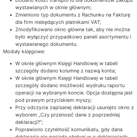
Dodano koszt transportu dla dokumentów zakupu
wystawianych w oknie głównym;
Zmieniono typ dokumentu z Rachunku na Fakturę
dla firm niebędących płatnikami VAT;
Zmodyfikowano okno główne tak, aby nie można
było wyłączyć przypadkowo paneli asortymentu i
wystawianego dokumentu.
Moduły księgowe:
W oknie głównym Księgi Handlowej w tabeli
szczegóły dodano kolumnę z nazwą konta;
W oknie głównym Księgi Handlowej w tabeli
szczegóły dodano możliwość wydruku raportu
operacji na wybranym koncie. Opcja dostępna jest
pod prawym przyciskiem myszy;
Przy odczycie zapisanej deklaracji usunięto okno z
wyborem „Czy przenosić dane z poprzedniej
deklaracji?”;
Poprawiono czytelność komunikatu, gdy dana
deklaracja nie posiada obsługi w e-deklaracjach;