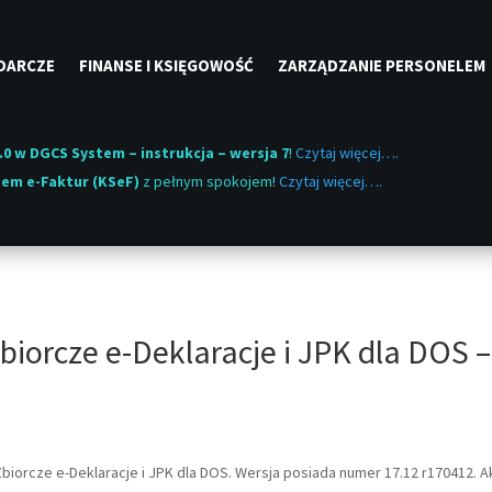
DARCZE
FINANSE I KSIĘGOWOŚĆ
ZARZĄDZANIE PERSONELEM
.0 w DGCS System – instrukcja – wersja 7
!
Czytaj więcej….
em e-Faktur (KSeF)
z pełnym spokojem!
Czytaj więcej….
orcze e-Deklaracje i JPK dla DOS –
biorcze e-Deklaracje i JPK dla DOS. Wersja posiada numer 17.12 r170412. A