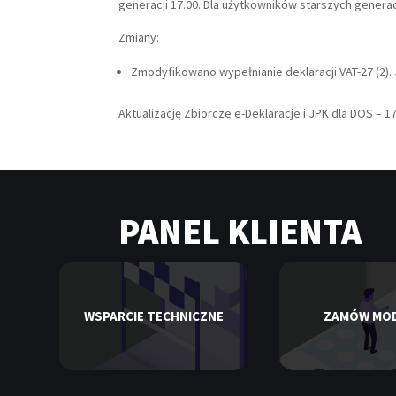
generacji 17.00. Dla użytkowników starszych generac
Zmiany:
Zmodyfikowano wypełnianie deklaracji VAT-27 (2). J
Aktualizację Zbiorcze e-Deklaracje i JPK dla DOS – 
PANEL KLIENTA
WSPARCIE TECHNICZNE
ZAMÓW MO