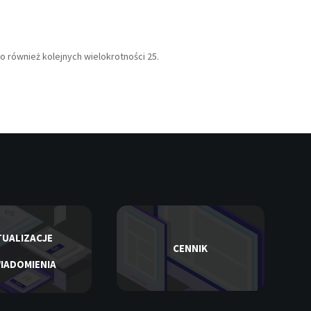
to również kolejnych wielokrotności 25.
UALIZACJE
CENNIK
IADOMIENIA