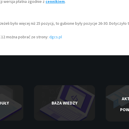
ji wersja płatna zgodnie z
cennikiem
.
eżeli było więcej niż 25 pozycji, to gubione były pozycje 26-30. Dotyczyło 
17.12 można pobrać ze strony:
dgcs.pl
AKT
DUŁY
BAZA WIEDZY
POW