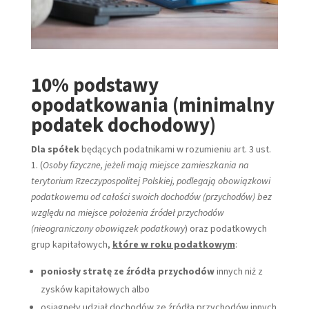
10% podstawy
opodatkowania
(minimalny
podatek dochodowy)
Dla spółek
będących podatnikami w rozumieniu art. 3 ust.
1. (
Osoby fizyczne, jeżeli mają miejsce zamieszkania na
terytorium Rzeczypospolitej Polskiej, podlegają obowiązkowi
podatkowemu od całości swoich dochodów (przychodów) bez
względu na miejsce położenia źródeł przychodów
(nieograniczony obowiązek podatkowy
) oraz podatkowych
grup kapitałowych,
które w roku podatkowym
:
poniosły stratę ze źródła przychodów
innych niż z
zysków kapitałowych albo
osiągnęły udział dochodów ze źródła przychodów innych