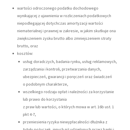
wartości odroczonego podatku dochodowego
wynikającej z ujawnienia w rozliczeniach podatkowych
niepodlegającej dotychczas amortyzacji wartości
niematerialnej i prawnej w zakresie, w jakim skutkuje ona
zwiększeniem zysku brutto albo zmniejszeniem straty
brutto, oraz
kosztów:
usług doradczych, badania rynku, usług reklamowych,
zarządzania i kontroli, przetwarzania danych,
ubezpieczeń, gwarancji i poręczeń oraz świadczeń
o podobnym charakterze,
wszelkiego rodzaju opłat i należności za korzystanie
lub prawo do korzystania
z praw lub wartości, o których mowa w art. 16b ust. 1
pkt 4-7,
przeniesienia ryzyka niewypłacalności dłużnika z
tytułu pożyczek, innych niż udzielonych przez banki i