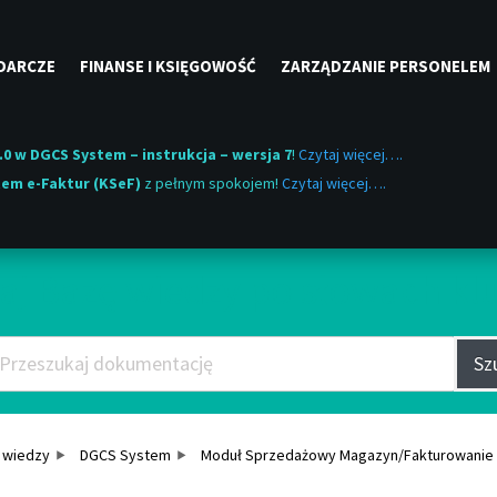
DARCZE
FINANSE I KSIĘGOWOŚĆ
ZARZĄDZANIE PERSONELEM
.0 w DGCS System – instrukcja – wersja 7
!
Czytaj więcej….
em e-Faktur (KSeF)
z pełnym spokojem!
Czytaj więcej….
aj Bazę wiedzy po słowach k
Sz
 wiedzy
DGCS System
Moduł Sprzedażowy Magazyn/Fakturowanie