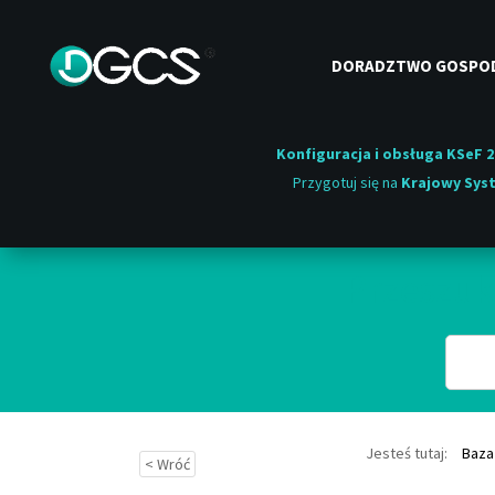
DORADZTWO GOSPO
Konfiguracja i obsługa KSeF 2
Przygotuj się na
Krajowy Syst
Przeszuk
Jesteś tutaj:
Baza
< Wróć