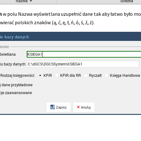
ch
w polu Nazwa wyświetlana uzupełnić dane tak aby łatwo było możn
rać polskich znaków (ą, ć, ę, ł, ń, ó, ś, ź, ż).