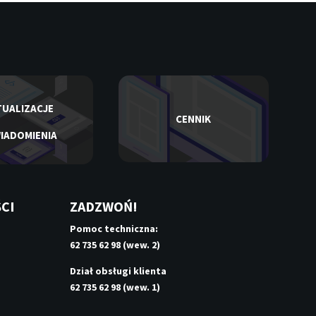
UALIZACJE
CENNIK
IADOMIENIA
CI
ZADZWOŃ!
Pomoc techniczna:
62 735 62 98 (wew. 2)
Dział obsługi klienta
62 735 62 98 (wew. 1)