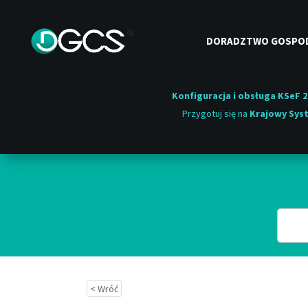
DORADZTWO GOSPO
Konfiguracja i obsługa KSeF 2
Przygotuj się na
Krajowy Syst
Przeszuk
< Wróć