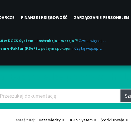
DARCZE
FINANSE I KSIĘGOWOŚĆ
ZARZĄDZANIE PERSONELEM
.0 w DGCS System – instrukcja – wersja 7
!
Czytaj więcej….
em e-Faktur (KSeF)
z pełnym spokojem!
Czytaj więcej….
aj Bazę wiedzy po słowach k
Sz
Jesteś tutaj:
Baza wiedzy
DGCS System
Środki Trwałe