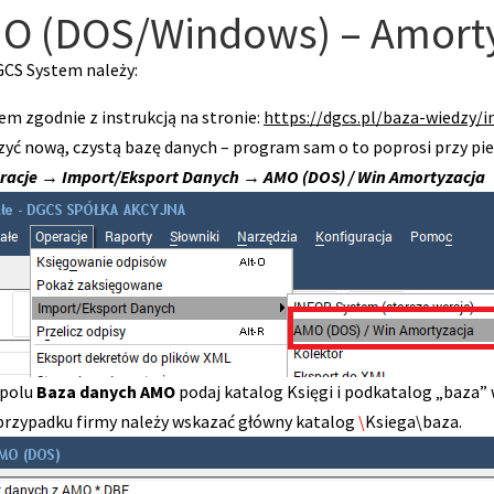
MO (DOS/Windows) – Amort
CS System należy:
m zgodnie z instrukcją na stronie:
https://dgcs.pl/baza-wiedzy/i
ć nową, czystą bazę danych – program sam o to poprosi przy pi
racje → Import/Eksport Danych → AMO (DOS) / Win Amortyzacja
 polu
Baza danych AMO
podaj katalog Księgi i podkatalog „baza” 
 przypadku firmy należy wskazać główny katalog
\
Ksiega\baza.